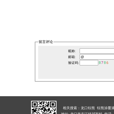
留言评论
相关搜索：
龙口钰熊
钰熊涂覆